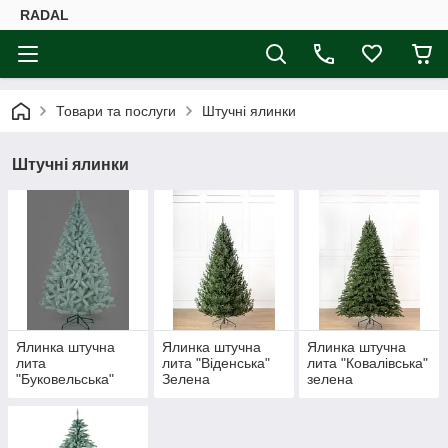
RADAL
Товари та послуги
Штучні ялинки
Штучні ялинки
Ялинка штучна
Ялинка штучна
Ялинка штучна
лита
лита "Віденська"
лита "Ковалівська"
"Буковельська"
Зелена
зелена
Блакитна