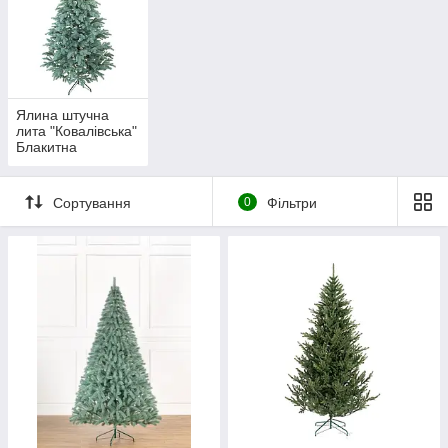
Ялина штучна
лита "Ковалівська"
Блакитна
Сортування
0
Фільтри