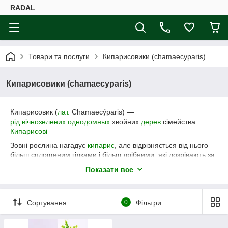
RADAL
Товари та послуги
Кипарисовики (chamaecyparis)
Кипарисовики (chamaecyparis)
Кипарисовик
(
лат.
Chamaecýparis
) —
рід
вічнозелених
однодомных
хвойних
дерев
сімейства
Кипарисові
Зовні рослина нагадує
кипарис
, але відрізняється від нього
більш сплощеним гілками і більш дрібними, які дозрівають за
рік
шишками
, на кожній лусці яких розташований всього за 2
Показати все
(а не більше, як в кипариса) насінини.
Більшість видів морозостійкі.
Сортування
0
Фільтри