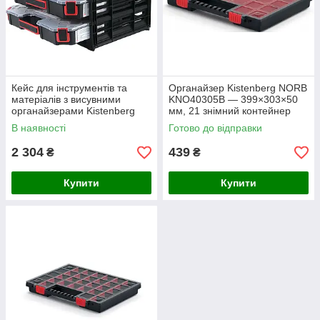
Кейс для інструментів та
Органайзер Kistenberg NORB
матеріалів з висувними
KNO40305B — 399×303×50
органайзерами Kistenberg
мм, 21 знімний контейнер
Tagercase 40, KTC40306B
KNO40305B
В наявності
Готово до відправки
2 304
439
₴
₴
Купити
Купити