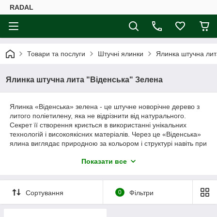
RADAL
Товари та послуги
Штучні ялинки
Ялинка штучна лит
Ялинка штучна лита "Віденська" Зелена
Ялинка «Віденська» зелена - це штучне новорічне дерево з
литого поліетилену, яка не відрізнити від натурального.
Секрет її створення криється в використанні унікальних
технологій і високоякісних матеріалів. Через це «Віденська»
ялина виглядає природною за кольором і структурі навіть при
найближчому розгляді. Гілочки хаотично, але поступово
Показати все
«ростуть» з високого стовбура, вінчає який прямий довгий
відросток - ідеальне місце для святкової фігури. Голки
надзвичайно м'які і міцні, здатні витримати будь-які іграшки та
гірлянди. Виріб не видає неприємних запахів. Ялина
Сортування
0
Фільтри
«Віденська» буде прекрасною покупкою до Нового року, а
прослужить мінімум 20 свят, не втрачаючи форми і