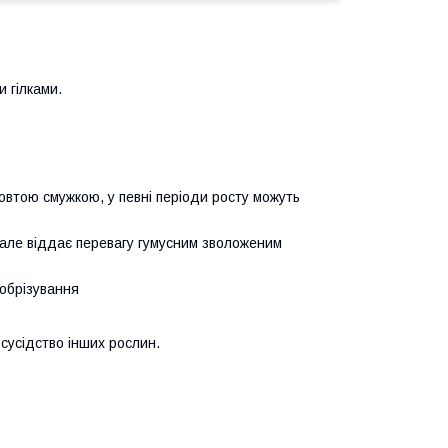
 гілками.
овтою смужкою, у певні періоди росту можуть
 але віддає перевагу гумусним зволоженим
 обрізування
 сусідство інших рослин.