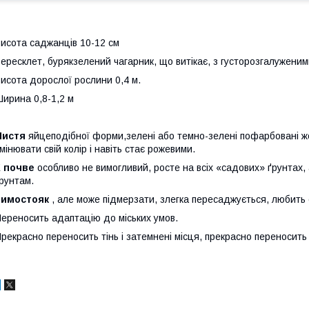
исота саджанців 10-12 см
ересклет, бурякзелений чагарник, що витікає, з густорозгалуженими
исота дорослої рослини 0,4 м.
ирина 0,8-1,2 м
Листя
яйцеподібної форми,зелені або темно-зелені пофарбовані ж
мінювати свій колір і навіть стає рожевими.
К почве
особливо не вимогливий, росте на всіх «садових» ґрунтах,
рунтам.
Зимостояк
, але може підмерзати, злегка пересаджується, любить
ереносить адаптацію до міських умов.
рекрасно переносить тінь і затемнені місця, прекрасно переносить