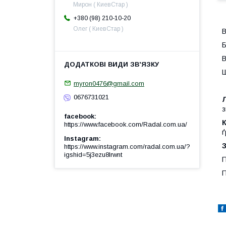
Мирон ( КиевСтар )
+380 (98) 210-10-20
Олег ( КиевСтар )
В
Б
В
Ш
myron0476@gmail.com
0676731021
з
facebook
https://www.facebook.com/Radal.com.ua/
ґ
Instagram
https://www.instagram.com/radal.com.ua/?
igshid=5j3ezu8lrwnt
П
П