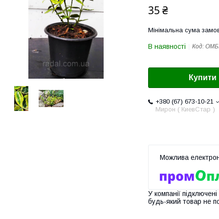
35 ₴
Мінімальна сума замов
В наявності
Код:
ОМБ
Купити
+380 (67) 673-10-21
Мирон ( КиевСтар )
У компанії підключені
будь-який товар не п