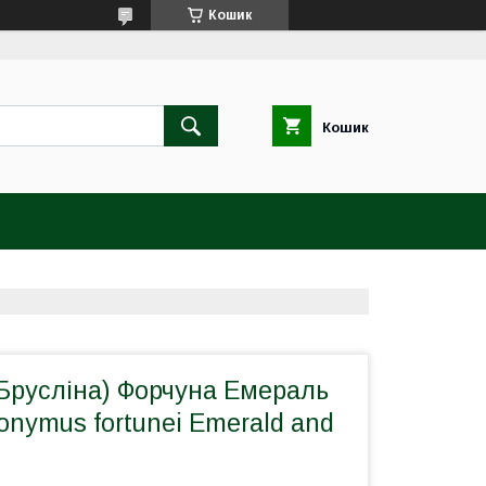
Кошик
Кошик
(Брусліна) Форчуна Емераль
onymus fortunei Emerald and