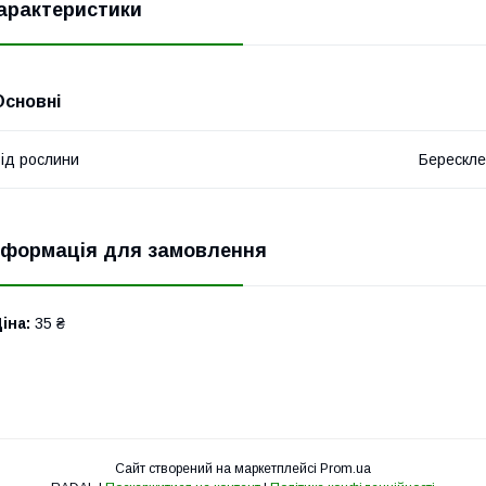
арактеристики
Основні
ід рослини
Берескле
нформація для замовлення
іна:
35 ₴
Сайт створений на маркетплейсі
Prom.ua