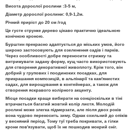
Висота
дорослої рослини
:
3-5
м,
Діаметр
дорослої рослини:
0,9-1,2
м.
Річний приріст
до 20
см
/год
Це густе струнке дерево цікаво практично ідеальною
конічною кроною.
Бурштин прекрасно адаптується до міських умов
, його
широко застосовують для озеленення садів і парків.
Через особливості добре переносити стрижку та
витримувати задану форму, кущ часто використовують
для створення декоративної живоплоту. Крім того, він
добрий у групових і поодиноких посадках, для
прикрашання композицій, в альпінарії та кам'янистих
садах, для вирощування в контейнерах, а також для
створення яскравого колірного акценту.
Місце посадки краще вибирати на сонці
оскільки в тіні
втрачається багатий жовтий колір листя. Молодій
рослині може злегка підмерзати, але після двох років
вона чудово переносить зиму. Однак схильний до опіків
у весняний період. Тому туї треба покривати, а гілки
крони пов'язувати, щоб їх не пошкодив мокрий сніг.