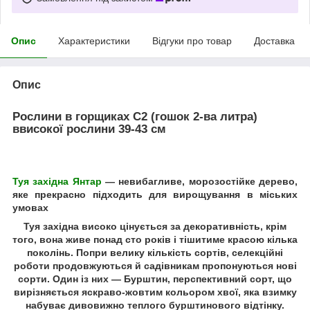
Опис
Характеристики
Відгуки про товар
Доставка
Опис
Рослини в горщиках
С2
(
гошок 2-ва
литра)
в
високої рослини 39-43 см
Туя західна Янтар
— невибагливе, морозостійке дерево,
яке прекрасно підходить для вирощування в міських
умовах
Туя
західна високо цінується за декоративність, крім
того, вона живе понад сто років і тішитиме красою кілька
поколінь. Попри велику кількість сортів, селекційні
роботи продовжуються й садівникам пропонуються нові
сорти. Один із них —
Бурштин
, перспективний сорт, що
вирізняється яскраво-жовтим кольором хвої, яка взимку
набуває дивовижно теплого бурштинового відтінку.