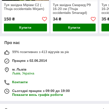
Туя західна Міріам С2 (
Туя західна Смарагд Р9
Туя 
Thuja occidentalis Mirjam)
16-20 см (Thuja
16-2
occidentalis Smaragd)
occi
150
34
35
₴
₴
Купити
Купити
Про нас
99% позитивних з 413 відгуків за рік
Працює з 02.06.2014
м. Львів
Львів, Україна
Контакти
Сьогодні працює з 09:00 до 19:00
Показати весь графік роботи