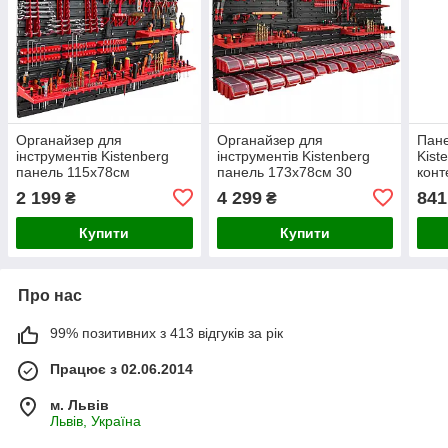
Органайзер для
Органайзер для
Пане
інструментів Kistenberg
інструментів Kistenberg
Kist
панель 115х78см
панель 173х78см 30
конт
контейнерів
2 199
4 299
841
₴
₴
Купити
Купити
Про нас
99% позитивних з 413 відгуків за рік
Працює з 02.06.2014
м. Львів
Львів, Україна