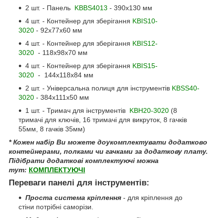
2 шт. - Панель
KBBS4013
- 390x130 мм
4 шт. - Контейнер для зберігання
KBIS10-
3020
- 92х77х60 мм
4 шт. - Контейнер для зберігання
KBIS12-
3020
- 118х98х70 мм
4 шт. - Контейнер для зберігання
KBIS15-
3020
- 144х118х84 мм
2 шт. - Універсальна полиця для інструментів
KBSS40-
3020
- 384x111х50 мм
1 шт. - Тримач для інструментів
KBH20-3020
(8
тримачі для ключів, 16 тримачі для викруток, 8 гачків
55мм, 8 гачків 35мм)
* Кожен набір Ви можете доукомплектувати додатково
контейнерами, полками чи гачками за додаткову плату.
Підібрати додаткові комплектуючі можна
тут:
КОМПЛЕКТУЮЧІ
Переваги панелі для інструментів:
Проста система кріплення
- для кріплення до
стіни потрібні саморізи.