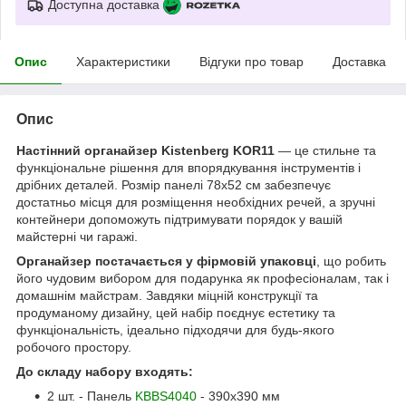
Доступна доставка
Опис
Характеристики
Відгуки про товар
Доставка
Опис
Настінний органайзер Kistenberg KOR11
— це стильне та
функціональне рішення для впорядкування інструментів і
дрібних деталей. Розмір панелі 78х52 см забезпечує
достатньо місця для розміщення необхідних речей, а зручні
контейнери допоможуть підтримувати порядок у вашій
майстерні чи гаражі.
Органайзер постачається у фірмовій упаковці
, що робить
його чудовим вибором для подарунка як професіоналам, так і
домашнім майстрам. Завдяки міцній конструкції та
продуманому дизайну, цей набір поєднує естетику та
функціональність, ідеально підходячи для будь-якого
робочого простору.
До складу набору входять:
2 шт. - Панель
KBBS4040
- 390x390 мм