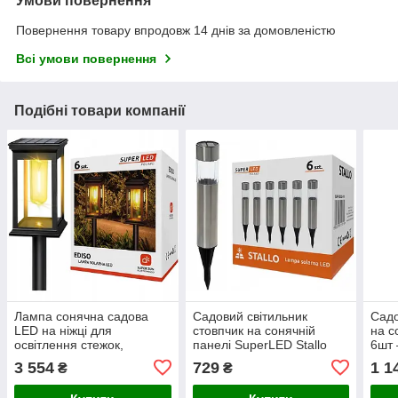
Умови повернення
Повернення товару впродовж 14 днів за домовленістю
Всі умови повернення
Подібні товари компанії
Лампа сонячна садова
Садовий світильник
Садо
LED на ніжці для
стовпчик на сонячній
на с
освітлення стежок,
панелі SuperLED Stallo
6шт 
SuperLED, набір 6шт
для саду доріжок та
нейт
3 554
729
1 1
₴
₴
клумб, набір 6шт
4000