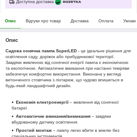
Доступна доставка
Опис
Відгуки про товар
Доставка
Оплата
Умови
Опис
Садова сонячна лампа SuperLED
- це ідеальне рішення для
освітлення саду, доріжок або прибудинкової території.
Завдяки живленню від сонячної енергії лампа є економічною
та екологічною. Автоматичне вмикання при настанні темряви
забезпечує комфортне використання. Виконана у вигляді
витонченого стовпчика з ліхтарем, що чудово впишеться в
будь-який ландшафтний дизайн.
Економія електроенергії
– живлення від сонячної
батареї.
Автоматичне вмикання/вимикання
– завдяки
вбудованому датчику освітлення.
Простий монтаж
– лампу легко вбити в землю без
спеціальних інструментів.