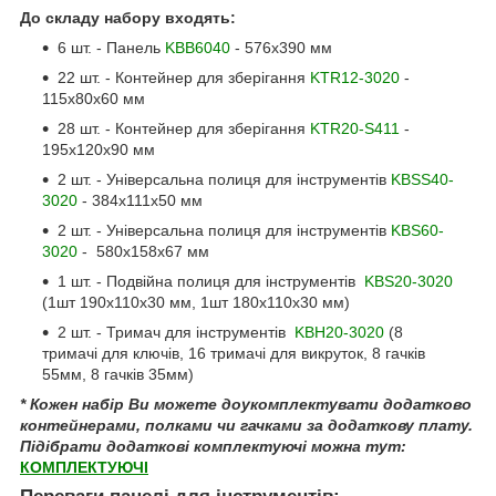
До складу набору входять:
6 шт. - Панель
KBB6040
- 576x390 мм
22 шт. - Контейнер для зберігання
KTR12-3020
-
115х80x60 мм
28 шт. - Контейнер для зберігання
KTR20-S411
-
195x120х90 мм
2 шт. - Універсальна полиця для інструментів
KBSS40-
3020
- 384x111х50 мм
2 шт. - Універсальна полиця для інструментів
KBS60-
3020
- 580х158х67 мм
1 шт. - Подвійна полиця для інструментів
KBS20-3020
(1шт 190х110х30 мм, 1шт 180х110х30 мм)
2 шт. - Тримач для інструментів
KBH20-3020
(8
тримачі для ключів, 16 тримачі для викруток, 8 гачків
55мм, 8 гачків 35мм)
* Кожен набір Ви можете доукомплектувати додатково
контейнерами, полками чи гачками за додаткову плату.
Підібрати додаткові комплектуючі можна тут:
КОМПЛЕКТУЮЧІ