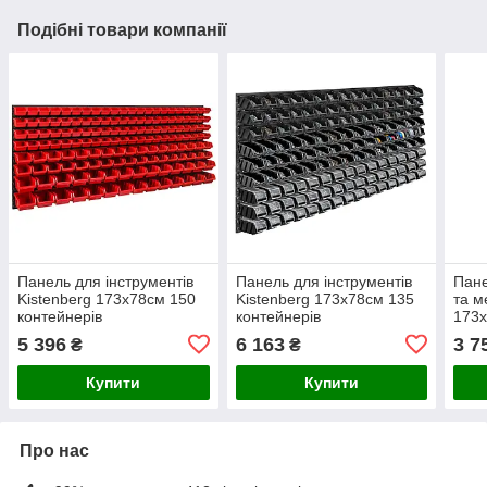
Подібні товари компанії
Панель для інструментів
Панель для інструментів
Пане
Kistenberg 173х78см 150
Kistenberg 173х78см 135
та м
контейнерів
контейнерів
173х
5 396
6 163
3 7
₴
₴
Купити
Купити
Про нас