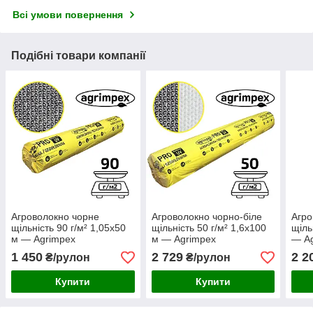
Всі умови повернення
Подібні товари компанії
Агроволокно чорне
Агроволокно чорно-біле
Агро
щільність 90 г/м² 1,05x50
щільність 50 г/м² 1,6x100
щіль
м — Agrimpex
м — Agrimpex
— A
1 450
2 729
2 2
₴/рулон
₴/рулон
Купити
Купити