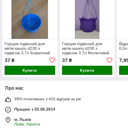
Горщик підвісний для
Горщик підвісний для
Відр
квітів кашпо d230 з
квітів кашпо d230 з
0,5л
підвісом 3,7л Блакитний
підвісом 3,7л Фіолетовий
37
37
7,9
₴
₴
Купити
Купити
Про нас
99% позитивних з 415 відгуків за рік
Працює з 02.06.2014
м. Львів
Львів, Україна