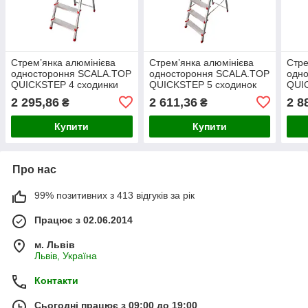
Стрем’янка алюмінієва
Стрем’янка алюмінієва
Стре
одностороння SCALA.TOP
одностороння SCALA.TOP
одн
QUICKSTEP 4 сходинки
QUICKSTEP 5 сходинок
QUI
2 295,86
2 611,36
2 8
₴
₴
Купити
Купити
Про нас
99% позитивних з 413 відгуків за рік
Працює з 02.06.2014
м. Львів
Львів, Україна
Контакти
Сьогодні працює з 09:00 до 19:00