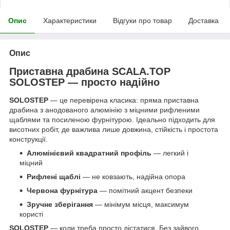
Опис
Характеристики
Відгуки про товар
Доставка
Опис
Приставна драбина SCALA.TOP
SOLOSTEP — просто надійно
SOLOSTEP
— це перевірена класика: пряма приставна
драбина з анодованого алюмінію з міцними рифленими
щаблями та посиленою фурнітурою. Ідеально підходить для
висотних робіт, де важлива лише довжина, стійкість і простота
конструкції.
Алюмінієвий квадратний профіль
— легкий і
міцний
Рифлені щаблі
— не ковзають, надійна опора
Червона фурнітура
— помітний акцент безпеки
Зручне зберігання
— мінімум місця, максимум
користі
SOLOSTEP
— коли треба просто дістатися. Без зайвого.