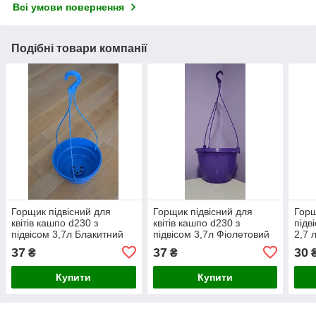
Всі умови повернення
Подібні товари компанії
Горщик підвісний для
Горщик підвісний для
Горщ
квітів кашпо d230 з
квітів кашпо d230 з
підв
підвісом 3,7л Блакитний
підвісом 3,7л Фіолетовий
2,7 
37
37
30
₴
₴
Купити
Купити