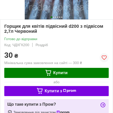
Горщик для квітів підвісний d200 з підвісом
2,7л Червоний
Готово до відправки
Код: ЧДХГК200
Роздріб
30
₴
Мінімальна сума замовлення на сайті — 300 ₴
Купити
або
Купити з
Що таке купити з Пром?
Замовлення під захистом