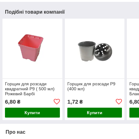
Подібні товари компанії
Горщик для розсади
Горщик для розсади Р9
Горщ
квадратний Р9 ( 500 мл)
(400 мл)
квад
Рожевий Барбі
Блак
6,80
1,72
6,8
₴
₴
Купити
Купити
Про нас