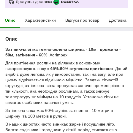
Доступна доставка
Опис
Характеристики
Відгуки про товар
Доставка
Опис
Затіняюча сітка темно-зелена ширина - 10м , довжина -
50м, затінення - 60%
Agrimpex
Для притінення рослин на ділянках в основному
використовують сітку з
45%-60% ступенем притінення
. Даний
виріб є дуже легким, як у використанні, так і на вагу, але при
цьому відрізняється відмінною міцністю. Завдяки сітчастій
структурі, затіняюча сітка пропускає сонячні промені рівно в
тій кількості, яка необхідна рослинам, а також знижує
температуру як мінімум на 10 градусів. Установка сітки не
вимагає особливих навичок і умінь.
Затіняюча сітка має 60% ступінь затінення , 10 метри в
ширину та 100 метрів в рулоні.
В наших широтах часто виникає жарке і посушливе літо.
Багато садівники і городники у літній період стикаються з