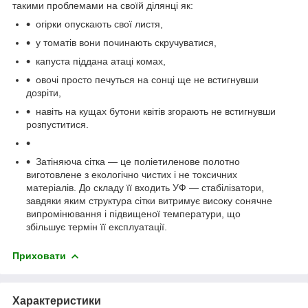
такими проблемами на своїй ділянці як:
огірки опускають свої листя,
у томатів вони починають скручуватися,
капуста піддана атаці комах,
овочі просто печуться на сонці ще не встигнувши
дозріти,
навіть на кущах бутони квітів згорають не встигнувши
розпуститися.
Затіняюча сітка — це поліетиленове полотно
виготовлене з екологічно чистих і не токсичних
матеріалів. До складу її входить УФ — стабілізатори,
завдяки яким структура сітки витримує високу сонячне
випромінювання і підвищеної температури, що
збільшує термін її експлуатації.
Приховати
Характеристики