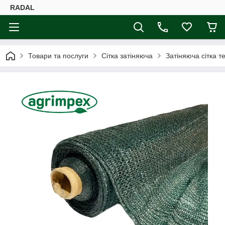
RADAL
Товари та послуги
Сітка затіняюча
Затіняюча сітка т