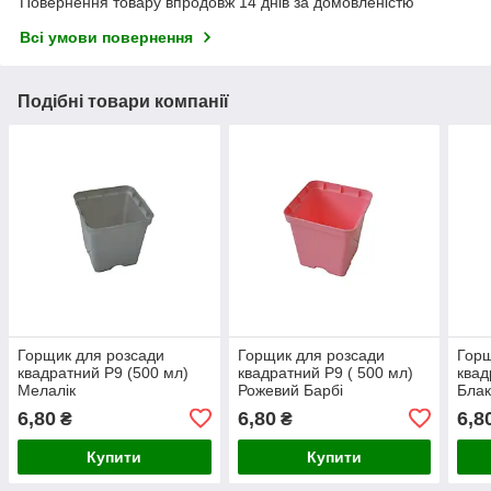
Повернення товару впродовж 14 днів за домовленістю
Всі умови повернення
Подібні товари компанії
Горщик для розсади
Горщик для розсади
Горщ
квадратний Р9 (500 мл)
квадратний Р9 ( 500 мл)
квад
Мелалік
Рожевий Барбі
Блак
6,80
6,80
6,8
₴
₴
Купити
Купити