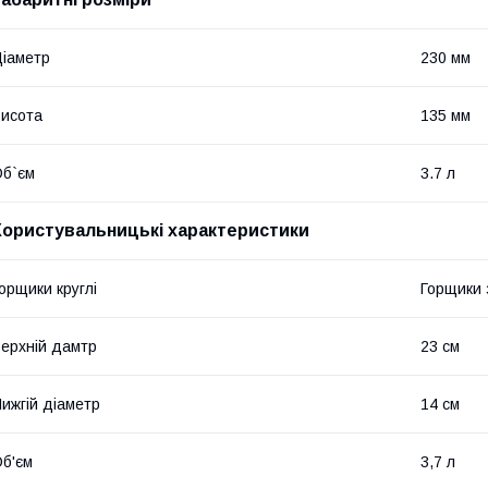
іаметр
230 мм
исота
135 мм
б`єм
3.7 л
Користувальницькі характеристики
орщики круглі
Горщики з
ерхній дамтр
23 см
ижгій діаметр
14 см
б'єм
3,7 л