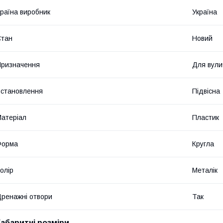
раїна виробник
Україна
Стан
Новий
ризначення
Для вули
становлення
Підвісна
атеріал
Пластик
Форма
Кругла
олір
Металік
ренажні отвори
Так
Габаритні розміри