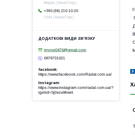
Мирон ( КиевСтар )
Г
+380 (98) 210-10-20
Олег ( КиевСтар )
П
Д
В
О
myron0476@gmail.com
М
0676731021
facebook
https://www.facebook.com/Radal.com.ua/
Instagram
Х
https://www.instagram.com/radal.com.ua/?
igshid=5j3ezu8lrwnt
Т