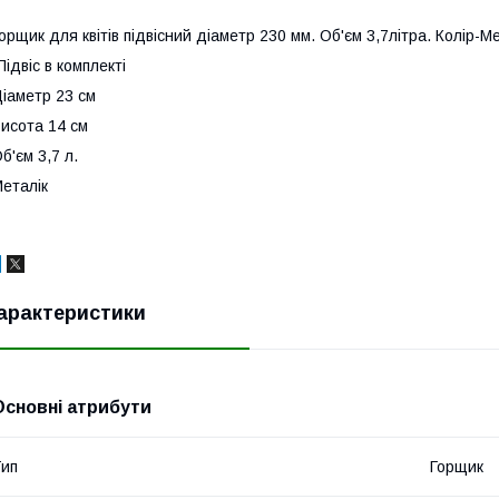
орщик для квітів підвісний діаметр 230 мм. Об'єм 3,7літра. Колір-М
ідвіс в комплекті
іаметр 23 см
исота 14 см
б'єм 3,7 л.
еталік
арактеристики
Основні атрибути
ип
Горщик