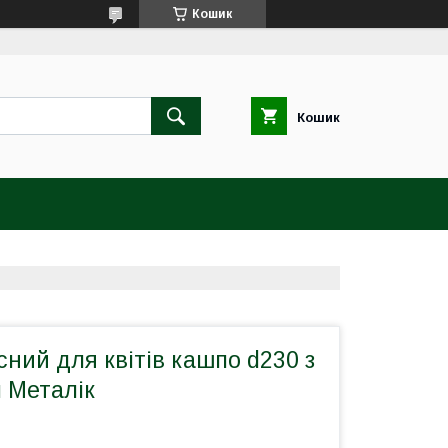
Кошик
Кошик
сний для квітів кашпо d230 з
л Металік