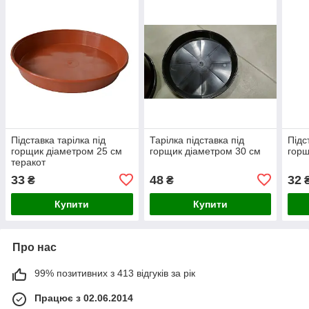
Підставка тарілка під
Тарілка підставка під
Підс
горщик діаметром 25 см
горщик діаметром 30 см
горщ
теракот
33
48
32
₴
₴
Купити
Купити
Про нас
99% позитивних з 413 відгуків за рік
Працює з 02.06.2014