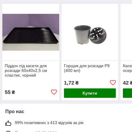
Піддон під касети для
Горщик для розсади Р9
Касе
розсади 60х40х2,5 см
(400 мл)
осер
пластик, чорний
1,72
42
₴
55
₴
Купити
Про нас
99% позитивних з 413 відгуків за рік