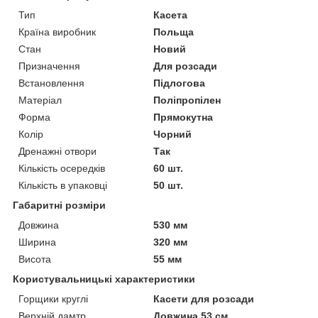
Тип
Касета
Країна виробник
Польща
Стан
Новий
Призначення
Для розсади
Встановлення
Підлогова
Матеріал
Поліпропілен
Форма
Прямокутна
Колір
Чорний
Дренажні отвори
Так
Кількість осередків
60 шт.
Кількість в упаковці
50 шт.
Габаритні розміри
Довжина
530 мм
Ширина
320 мм
Висота
55 мм
Користувальницькі характеристики
Горщики круглі
Касети для розсади
Верхній дамтр
Довжина 53 см