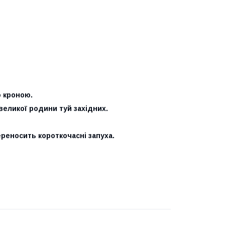
ю кроною.
великої родини туй західних.
ереносить короткочасні запуха.