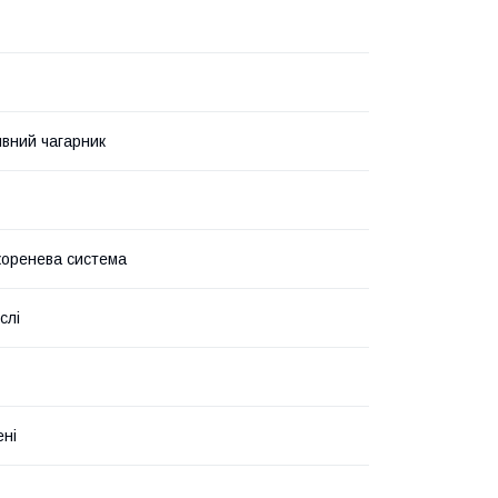
вний чагарник
коренева система
слі
ені