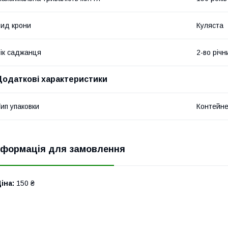
ид крони
Куляста
ік саджанця
2-во річн
Додаткові характеристики
ип упаковки
Контейн
нформація для замовлення
іна:
150 ₴