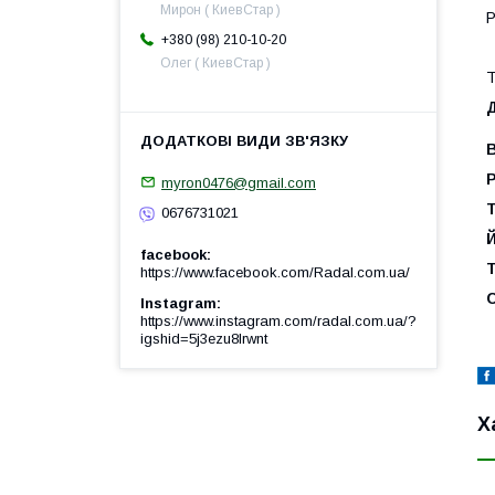
Мирон ( КиевСтар )
Р
+380 (98) 210-10-20
Олег ( КиевСтар )
Т
Д
В
Р
myron0476@gmail.com
Т
0676731021
Й
facebook
Т
https://www.facebook.com/Radal.com.ua/
С
Instagram
https://www.instagram.com/radal.com.ua/?
igshid=5j3ezu8lrwnt
Х