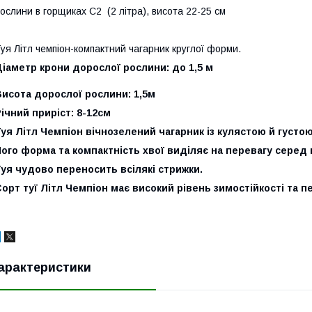
ослини в горщиках С2 (2 літра), висота 22-25 см
уя Літл чемпіон-компактний чагарник круглої форми.
іаметр крони дорослої рослини: до 1,5 м
исота дорослої рослини: 1,5м
ічний приріст: 8-12см
уя Літл Чемпіон вічнозелений чагарник із кулястою й густо
ого форма та компактність хвої виділяє на перевагу серед 
уя чудово переносить всілякі стрижки.
орт туї Літл Чемпіон має високий рівень зимостійкості та п
арактеристики