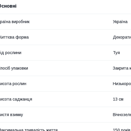
Основні
раїна виробник
Україна
Життєва форма
Декорати
ід рослини
Туя
посіб упаковки
Закрита 
исота рослин
Низькоро
исота саджанця
13 см
истя взимку
Вічнозел
аксимальна тривалість життя
150 років